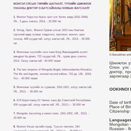
МОНГОЛ УЛСЫН ТӨРИЙН ШАГНАЛТ, ТҮҮХИЙН ШИНЖЛЭХ
УХААНЫ ДОКТОР О.БАТСАЙХАНЫ НОМЫН ЖАГСААЛТ
1.
Монгол Үндэстэн бүрэн эрхт улс болох замд (1911-1946),
УБ., 3 дахь хэвлэл, 2014, - 20.000 төг
2.
Хятад, Орос, Монгол Гурван улсын 1915 оны Хиагтын
гэрээний өдөр тутмын тэмдэглэл, протокол, монгол, орос
хэлээр, 469 хуудастай, хатуу хавтастай, УБ., 2013, - 30.000
төг
3.
Монголын сүүлчийн эзэн хаан Богд Жавзандамба хутагт:
O.Batsaikhan and 
амьдрал ба домог, 722 хуудастай, УБ., гурав дахь хэвлэл,
2014. Хатуу хавтастай - 40.000 төгрөг
Шинжлэх ух
Олон улс 
4.
The last emperor of Mongolia Bogdo Jebtsundamba Khutuktu;
доктор, п
The life and legends, revised second edition, 722 pp. UB., 2016.
зарлигаар 
Үнэ: - 40.000 төгрөг
5.
Монголын түүхийн эх сурвалж, 1911-1921, хатуу хавтастай,
OOKHNOI 
УБ., 2013, - 30.000 төг
6.
И.Я.Коростовец От Чингис хана До Советской Республики,
Date of bir
430 хуудастай, хатуу хавтастай, УБ., 2013 г. - 30.000 төг
Place of Bi
Citizenship
7.
Mongolia: becoming a nation state, 1911-1952, UB., 2013, -
20.000 төг
Languages
Mongolian -
8.
Монгол Улсын засгийн газар, Түүхэн товчоон, 244
Russian - f
хуудастай, хатуу хавтастай, УБ., 2013 он, - 25.000 төг