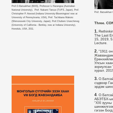
Prof.O.Batsaikhan (MAS), Professor Li Narangoa (Australian
National University), Prof. Nakami Tatsuo (TUFS, Japan), Prof.
Prof. Batsaikhan
Christopher P. Atwood (Indiana University-Bloomington/ now at
University of Pennsylvania, USA), Prof. Tachibana Makoto
(Shimonoseki City University, Japan), Prof.Chultem Uranchimeg
Three. C
(University of California - Berkley, now at Indiana University),
Honolulu, USA, 2011.
1.
Rethinkin
The Last E
15, 2019, 5
Lecture.
2.
“1911 он
Жавзандамб
Ерөнхийлөг
Улсын хаан
зориулсан 
хурал. 2019
3.
О.Батсай
сэдвээр Га
эрдэм шинж
4
. О.Батс
АБЭТБХ-ын 
“XXI зууны
шинжилгээ
гэгээн Бог