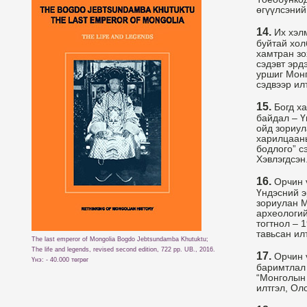
өгүүлсэний
14.
Их хэлм
буйтай хол
хамтран зо
сэдэвт эрд
уршиг Монг
сэдвээр илт
15.
Богд ха
байдал – Ү
ойд зориул
харилцааны
бодлого” с
Хэвлэгдсэн
16.
Орчин ү
Үндэсний э
зориулан М
археологий
тогтнол – 
тавьсан ил
The last emperor of Mongolia Bogdo Jebtsundamba Khutuktu;
The life and legends, revised second edition, 722 pp. UB., 2016.
17.
Орчин ү
Үнэ: - 40.000 төгрөг
баримтлал 
“Монголын 
илтгэл, Ол