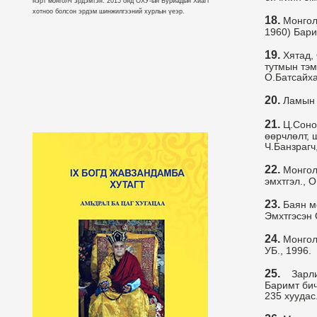
нэрт монголч эрдэмтэн. 2015 онд ОХУ-ын Буриадын Хиагт
хотноо болсон эрдэм шинжилгээний хурлын үеэр.
18.
Монгол 
1960) Бари
19.
Хятад, 
тутмын тэм
О.Батсайхан
20.
Ламын г
21.
Ц.Соном
өөрчлөлт, 
Ч.Банзрагч,
22.
Монгол 
эмхтгэл., О
23.
Баян мо
Эмхтгэсэн 
24.
Монгол 
УБ., 1996.
25.
Зарлига
Баримт бич
235 хуудас