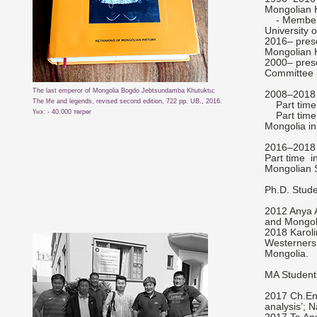
Mongolian H
- Member o
University 
2016– pres
Mongolian H
2000– prese
Committee i
The last emperor of Mongolia Bogdo Jebtsundamba Khutuktu;
2008–2018 N
The life and legends, revised second edition, 722 pp. UB., 2016.
Part time –
Үнэ: - 40.000 төгрөг
Part time i
Mongolia in
2016–2018 
Part time in
Mongolian S
Ph.D. Stude
2012 Anya A
and Mongoli
2018 Karoli
Westerners 
Mongolia.
MA Students
2017 Ch.Enh
analysis’; 