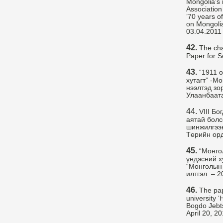
Mongolia’s 
Association
’70 years o
on Mongolia
03.04.2011
42.
The cha
Paper for 
43.
“1911 о
хутагт” -М
нээлтэд зо
Улаанбаата
44.
VIII Бо
аятай болс
шинжилгээн
Төрийн ор
45.
“Монгол
үндэсний х
“Монголын 
илтгэл – 2
46.
The pap
university ‘
Bogdo Jebts
April 20, 2