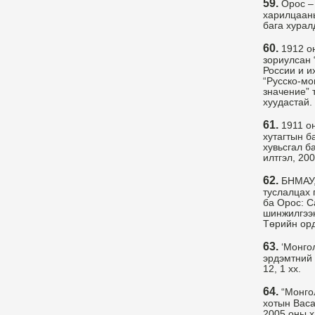
59.
Орос –
харилцааны
бага хуралд
60.
1912 о
зориулсан
России и и
“Русско-мо
значение” 
хуудастай.
61.
1911 о
хутагтын б
хувьсгал б
илтгэл, 20
62.
БНМАУ,
туслалцах 
ба Орос: С
шинжилгээн
Төрийн орд
63.
‘Монгол
эрдэмтний 
12, 1 хх.
64.
“Монгол
хотын Васа
2005 оны х