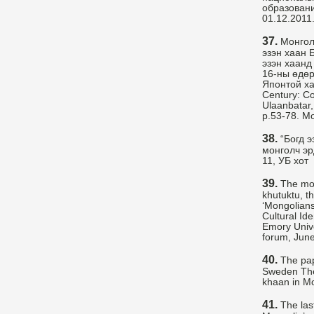
образовани
01.12.2011
37.
Монгол
эзэн хаан 
эзэн хаанд
16-ны өдөр
Японтой хам
Century: Co
Ulaanbatar,
p.53-78. M
38.
“Богд э
монголч эр
11, УБ хот
39.
The mon
khutuktu, t
‘Mongolians
Cultural Ide
Emory Unive
forum, June
40.
The pap
Sweden The
khaan in Mo
41.
The las