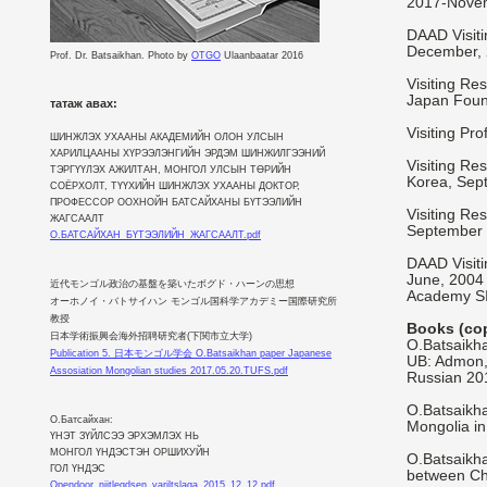
2017-Nove
DAAD Visit
December,
Prof. Dr. Batsaikhan. Photo by
OTGO
Ulaanbaatar 2016
Visiting Re
Japan Foun
татаж авах:
Visiting Pr
ШИНЖЛЭХ УХААНЫ АКАДЕМИЙН ОЛОН УЛСЫН
ХАРИЛЦААНЫ ХҮРЭЭЛЭНГИЙН ЭРДЭМ ШИНЖИЛГЭЭНИЙ
Visiting Re
ТЭРГҮҮЛЭХ АЖИЛТАН, МОНГОЛ УЛСЫН ТӨРИЙН
Korea, Sep
СОЁРХОЛТ, ТҮҮХИЙН ШИНЖЛЭХ УХААНЫ ДОКТОР,
ПРОФЕССОР ООХНОЙН БАТСАЙХАНЫ БҮТЭЭЛИЙН
Visiting Re
ЖАГСААЛТ
September 
О.БАТСАЙХАН_БҮТЭЭЛИЙН_ЖАГСААЛТ.pdf
DAAD Visiti
June, 2004
近代モンゴル政治の基盤を築いたボグド・ハーンの思想
Academy SI
オーホノイ・バトサイハン モンゴル国科学アカデミー国際研究所
教授
Books (cop
日本学術振興会海外招聘研究者(下関市立大学)
O.Batsaikh
Publication 5. 日本モンゴル学会 O.Batsaikhan paper Japanese
UB: Admon,
Assosiation Mongolian studies 2017.05.20.TUFS.pdf
Russian 20
O.Batsaikha
О.Батсайхан:
Mongolia in
ҮНЭТ ЗҮЙЛСЭЭ ЭРХЭМЛЭХ НЬ
МОНГОЛ ҮНДЭСТЭН ОРШИХУЙН
O.Batsaikh
ГОЛ ҮНДЭС
between Ch
Opendoor_niitlegdsen_yariltslaga_2015_12_12.pdf