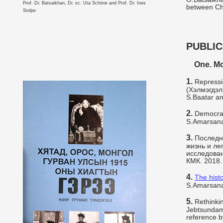
Prof. Dr. Batsaikhan, Dr. sc. Uta Schöne and Prof. Dr. Ines
between Ch
Stolpe
PUBLIC
One. M
1.
Repressio
(Хэлмэгдэл 
S.Baatar an
2.
Democrati
S.Amarsana
3.
Последни
жизнь и ле
исследован
КМК. 2018.
4.
The hist
S.Amarsanaa
5.
Rethinkin
Jebtsundamb
reference b