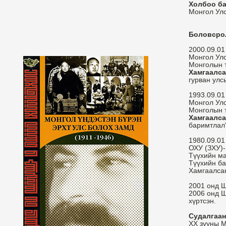
Холбоо ба
Монгол Ул
Боловсро
2000.09.01
Монгол Улс
Монголын т
Хамгаалса
гурван улс
1993.09.01
Монгол Ул
Монголын т
Хамгаалса
баримтлал”
1980.09.01
ОХУ (ЗХУ)-
Түүхийн маг
Түүхийн б
Хамгаалсан
2001 онд 
2006 онд 
хүртсэн.
Судалгаан
ХХ зууны М