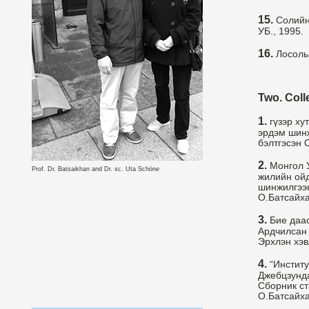
15.
Солийн 
УБ., 1995.
16.
Лосолын
Two. Coll
1.
гүзэр ху
эрдэм шинж
бэлтгэсэн 
2.
Монгол У
Prof. Dr. Batsaikhan and Dr. sc. Uta Schöne
жилийн ойд
шинжилгээн
О.Батсайха
3.
Бие даас
Ардчилсан 
Эрхлэн хэв
4.
“Институ
Джебцзунда
Сборник ст
О.Батсайха