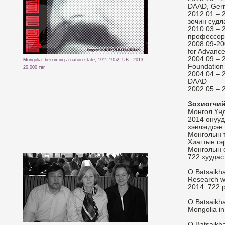
DAAD, Ger
2012.01 – 
зочин судл
2010.03 – 
профессор.
2008.09-20
for Advance
2004.09 – 
Mongolia: becoming a nation state, 1911-1952, UB., 2013, -
Foundation
20.000 төг
2004.04 – 
DAAD
2002.05 – 
Зохиогчий
Монгол Үнд
2014 онууд
хэвлэгдсэн
Монголын т
Хиагтын гэр
Монголын с
722 хуудаст
O.Batsaikh
Research wo
2014. 722 
O.Batsaikha
Mongolia i
O.Batsaikh