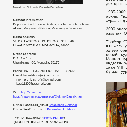
докторын з
Batsaikhan Ookhnoi - Оохнойн Батсайхан
1985-2000
архив, Үн
Contact Information:
хүрээлэнд 
Department of Russian Studies, Institute of International
Affairs, Mongolian (National) Academy of Sciences
2000 оноо
ажилтан, О
Home address:
51-114, BAYANGOL 19 HOROO, P.O.B.- 46
Тэрбээр О
ULAANBAATAR -24, MONGOLIA, 16066
шинжлэх у
эдгээр ор
Office address:
өөрийн суд
P.O. Box 187
Монгол гу
Ulaanbaatar -38, Mongolia, 15170
үндэстэн б
хаан VIII
Phone: +976 11 362281 Fax: +976 11 322613
бүтээл туу
E-mail: batsaikhano(at)mas.ac.mn
mon_archives_b(at)hotmail.com
bagi112005(at)gmail.com
Web:
http://iia.ac.mn
https://mas-mn.academia.edu/OokhnoiBatsaikhan
Official
Facebook
_site of
Batsaikhan Ookhnoi
Official
YouTube
_site of
Batsaikhan Ookhnoi
Prof. Dr. Batsaikhan (
Books PDF file
)
(MODERN HISTORY OF MONGOLIA)