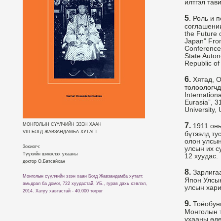
илтгэл тави
5
. Роль и 
соглашении 
the Future 
Japan” Fro
Conference
State Auton
Republic of
6.
Хятад, О
төлөөлөгчд
Internation
Eurasia”, 3
University,
7.
МОНГОЛЫН СҮҮЛЧИЙН ЭЗЭН ХААН
1911 оны
VIII БОГД ЖАВЗАНДАМБА ХУТАГТ
бүтээлд тус
олон улсы
Зохиогч:
улсын их с
Түүхийн шинжлэх ухааны
12 хуудас.
доктор О.Батсайхан
8.
Зарлигаа
Монголын сүүлчийн эзэн хаан Богд Жавзандамба хутагт:
Япон Улсын
амьдрал ба домог, 722 хуудастай, УБ., гурав дахь хэвлэл,
улсын хари
2014. Хатуу хавтастай - 40.000 төгрөг
9.
Тоёобунк
Монголын т
ухааны өд