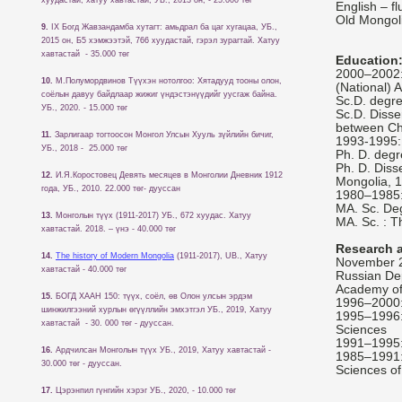
English – fl
Old Mongolia
9.
IX Богд Жавзандамба хутагт: амьдрал ба цаг хугацаа, УБ.,
2015 он, Б5 хэмжээтэй, 766 хуудастай, гэрэл зурагтай. Хатуу
хавтастай - 35.000 төг
Education
2000–2002: I
10.
М.Полумордвинов Түүхэн нотолгоо: Хятадууд тооны олон,
(National) 
соёлын давуу байдлаар жижиг үндэстэнүүдийг уусгаж байна.
Sc.D. degre
УБ., 2020. - 15.000 төг
Sc.D. Diss
between Ch
11.
Зарлигаар тогтоосон Монгол Улсын Хууль зүйлийн бичиг,
1993-1995: 
УБ., 2018 - 25.000 төг
Ph. D. degr
Ph. D. Diss
12.
И.Я.Коростовец Девять месяцев в Монголии Дневник 1912
Mongolia, 
года, УБ., 2010. 22.000 төг- дууссан
1980–1985:
MA. Sc. Deg
13.
Монголын түүх (1911-2017) УБ., 672 хуудас. Хатуу
MA. Sc. : T
хавтастай. 2018. – үнэ - 40.000 төг
Research 
14.
The history of Modern Mongolia
(1911-2017), UB., Хатуу
November 20
хавтастай - 40.000 төг
Russian Dep
Academy of
15.
БОГД ХААН 150: түүх, соёл, өв Олон улсын эрдэм
1996–2000: 
шинжилгээний хурлын өгүүллийн эмхэтгэл УБ., 2019, Хатуу
1995–1996: 
хавтастай - 30. 000 төг - дууссан.
Sciences
1991–1995: 
16.
Ардчилсан Монголын түүх УБ., 2019, Хатуу хавтастай -
1985–1991: 
30.000 төг - дууссан.
Sciences o
17.
Цэрэнпил гүнгийн хэрэг УБ., 2020, - 10.000 төг