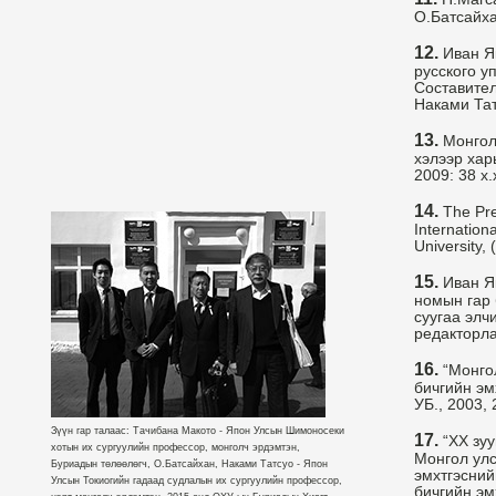
О.Батсайха
12.
Иван Як
русского у
Составител
Наками Татс
13.
Монгол 
хэлээр хар
2009: 38 x.
14.
The Pre-
Internation
University,
15.
Иван Як
номын гар
суугаа элч
редакторла
16.
“Монгол
бичгийн эм
УБ., 2003, 
Зүүн гар талаас: Тачибана Макото - Япон Улсын Шимоносеки
17.
“ХХ зуу
хотын их сургуулийн профессор, монголч эрдэмтэн,
Монгол улс
Буриадын төлөөлөгч, О.Батсайхан, Наками Татсуо - Япон
эмхтгэсний
Улсын Токиогийн гадаад судлалын их сургуулийн профессор,
бичгийн эм