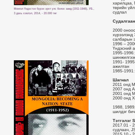
харилцаа, 
төрийн үйл
Монгол Үндэстэн бүрэн эрхт улс болох замд (1911-1946), УБ.,
судлал
3 дахь хэвлэл, 2014, - 20.000 төг
Судалгаан
2000 оноос
хүрээлэнд 
салбарын э
1996 – 200
Үндэсний а
1995-1996:
шинжилгээ
1991- 1995
ажилтан
1985-1991:
Шагнал
2011 онд 
2007 онд А
2001 онд М
2000 онд 
1988, 1989
шилдэг бич
Тэтгэлэг S
2017.01 - 
судлаач, J
2015.10 - 