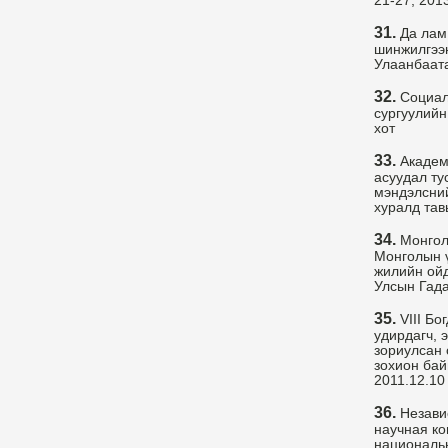
21-27, 2013
31.
Да лам
шинжилгээн
Улаанбаата
32.
Социал
сургуулийн
хот
33.
Академи
асуудал ту
мэндэлсни
хуралд тав
34.
Монголы
Монголын ү
жилийн ойд
Улсын Гада
35.
VIII Бо
удирдагч, 
зориулсан 
зохион бай
2011.12.10
36.
Независ
научная ко
национальн