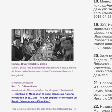
18.
Монголд
Конрад-Аде
дахь улс т
арга хэмжэ
2016.04.25,
19.
ЗХУ, Их
монголын 
Шеова их с
Ulaanbaatar
Prospects i
сэдэвт оло
япон хэлээ
20.
Халх г
бодлого - 
Research :
Humboldt-Universität zu Berlin
сургуулиас
Kultur-, Sozial- und Bildungswissenschaftliche Fakultät Institut
шинжилгээн
für Asien- und Afrikawissenschaften Zentralasien-Seminar /
дахь тал
Mongolistik
21.
Mongolei-Colloquium
Проблем
Prof. Dr. O.Batsaikhan
И.Я.Корост
(Akademie der Wissenschaften der Mongolei, Ulaanbaatar)
наука, Ма
„
Rethinking of Mongolian History: Mongolian National
установлен
Revolution of 1911 and The Last Emperor of Mongolia VIII
Иркутск, 1
Bogdo Jebtsundamba Khutukhtu“
22.
Независ
This lecture reconsiders the role of the 8th Jebtsundamba – in
Монголии 1