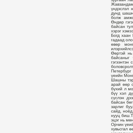
Жавзандамб
үндэслэл 
дунд шашны
болж амжс
Өндөр гэгэ
байсан тул
хэрэг хэмэ
Богд хаан 
гадаад оло
өвөр мон
илэрхийлсэ
Өөртэй нь
байсаныг 
гэгээнтэн 
боловсрол
Петербург
үеийн Монг
Шашны тэрг
арай өөр 
бүхий л мо
бүү хэл д
сүслэн дэ
байсан бөг
зарлиг буу
сайд, ноёд
нууц биш.Т
эцэг нь мөн
Орчин үеий
хувьсгал ө