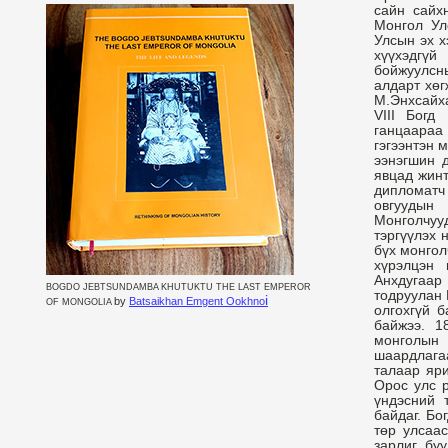
сайн сайх
Монгол Ул
Улсын эх х
хүүхэдгүй
бойжуулсн
алдарт хө
М.Энхсайх
VIII Бог
ганцаараа
гэгээнтэн 
ээнэгшин д
явцад жинт
дипломатч
овгуудын
Монголчуу
тэргүүлэх 
бүх монгол
хүрэлцэн 
Анхдугаар
BOGDO JEBTSUNDAMBA KHUTUKTU THE LAST EMPEROR
тодруулан 
i
by
Batsaikhan Emgent Ookhno
OF MONGOLIA
олгохгүй б
байжээ. 
монголын 
шаардлага
талаар яр
Орос улс р
үндэсний 
байдаг. Бо
төр улсаас
зарлиг бу