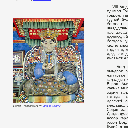
VIII Богд
түшмэл Гон
тодрон, та
түүний бү
багаас нь 
шавдуулан
наснаасаа
хүүхдүүдий
багадаа 
хадгалагд
төрдөг ядм
ядуу амьд
дулаалж өг
Богд гэгэ
амьдрал з
язгууртан
гадаадын х
Европ, Ам
хэдийг авч
зарим тал
татагдах 
идэвхтэй 
зиндаанд 
Queen Dondogdulam by
Marzan Sharav
Сэцэн ха
Дондогдул
ёсоор гэр
үзвэл Богд
бүхий л с