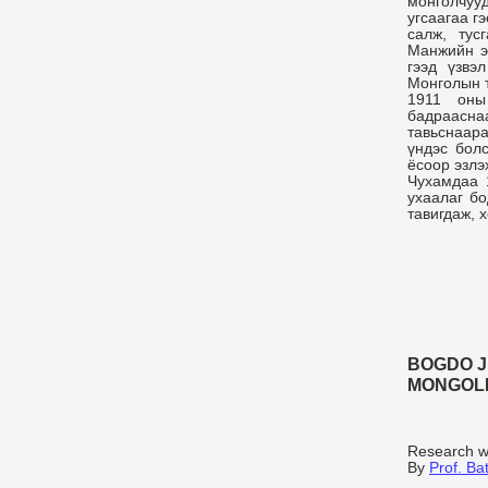
монголчуу
угсаагаа г
салж, тус
Манжийн э
гээд үзвэ
Монголын т
1911 оны
бадраасн
тавьснаар
үндэс бол
ёсоор эзлэ
Чухамдаа 1
ухаалаг б
тавигдаж, 
BOGDO 
MONGOL
Research wo
By
Prof. B