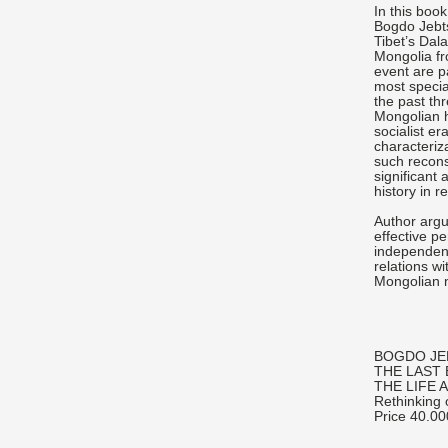
In this boo
Bogdo Jebt
Tibet’s Dal
Mongolia fr
event are pa
most specia
the
past thr
Mongolian h
socialist e
characteriza
such recons
significant 
history in re
Author argue
effective pe
independenc
relations wi
Mongolian n
BOGDO JE
THE LAST
THE LIFE 
Rethinking 
Price 40.00