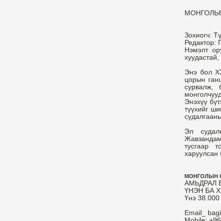
МОНГОЛЫН
Зохиогч: Т
Редактор:
Нэмэлт ор
хуудастай,
Энэ бол Х
цорын ганц
сурвалж, 
монголчууд
Энэхүү бүт
түүхийг ши
судалгааны
Эл судал
Жавзандам
тусгаар т
харуулсан 
МОНГОЛЫН С
АМЬДРАЛ 
ҮНЭН БА 
Үнэ 38.000 
Email_ bag
Mobile: +9