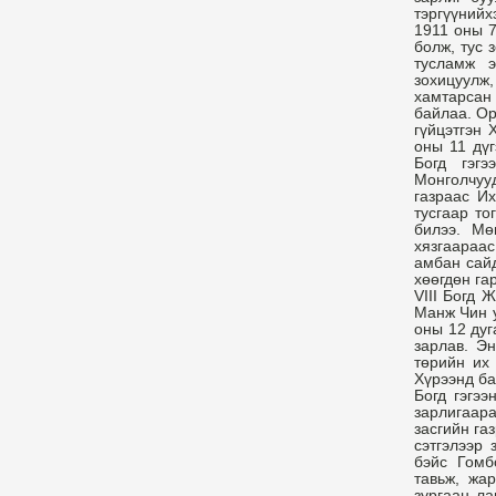
тэргүүнийхэ
1911 оны 7
болж, тус 
тусламж э
зохицуулж,
хамтарсан
байлаа. Ор
гүйцэтгэн 
оны 11 дүг
Богд гэг
Монголчууд
газраас Их
тусгаар то
билээ. М
хязгаараас
амбан сайд
хөөгдөн га
VIII Богд 
Манж Чин у
оны 12 дуг
зарлав. Э
төрийн их 
Хүрээнд ба
Богд гэгэ
зарлигаар
засгийн га
сэтгэлээр 
бэйс Гомб
тавьж, жа
зургаан ла