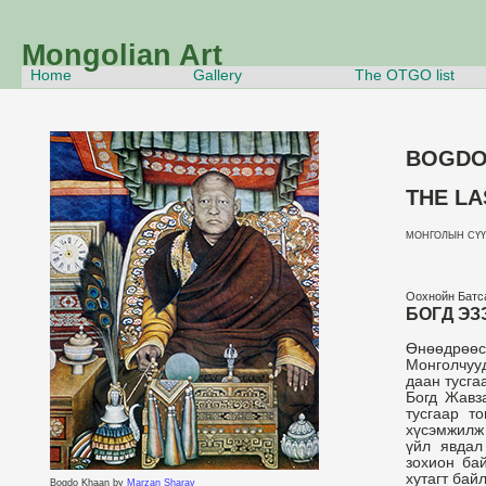
Mongolian Art
Home
Gallery
The OTGO list
BOGDO
THE L
МОНГОЛЫН СҮҮЛ
Оохнойн Батс
БОГД ЭЗ
Өнөөдрөөс 
Монголчуу
даан тусга
Богд Жавз
тусгаар то
хүсэмжилж 
үйл явдал
зохион бай
хутагт бай
Bogdo Khaan by
Marzan Sharav