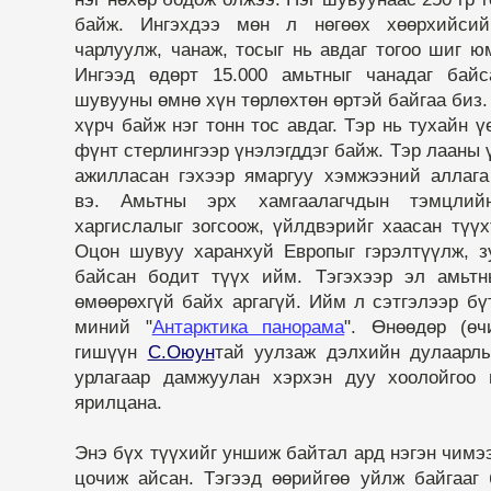
байж. Ингэхдээ мөн л нөгөөх хөөрхийсий
чарлуулж, чанаж, тосыг нь авдаг тогоо шиг юм
Ингээд өдөрт 15.000 амьтныг чанадаг байс
шувууны өмнө хүн төрлөхтөн өртэй байгаа биз.
хүрч байж нэг тонн тос авдаг. Тэр нь тухайн 
фүнт стерлингээр үнэлэгддэг байж. Тэр лааны 
ажилласан гэхээр ямаргуу хэмжээний аллага
вэ. Амьтны эрх хамгаалагчдын тэмцли
харгислалыг зогсоож, үйлдвэрийг хаасан түү
Оцон шувуу харанхуй Европыг гэрэлтүүлж, з
байсан бодит түүх ийм. Тэгэхээр эл амьтны
өмөөрөхгүй байх аргагүй. Ийм л сэтгэлээр бүт
миний "
Антарктика панорама
". Өнөөдөр (өч
гишүүн
С.Оюун
тай уулзаж дэлхийн дулаарлы
урлагаар дамжуулан хэрхэн дуу хоолойгоо н
ярилцана.
Энэ бүх түүхийг уншиж байтал ард нэгэн чимээ
цочиж айсан. Тэгээд өөрийгөө уйлж байгааг 