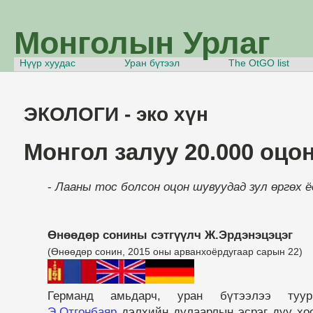
Монголын Урлаг
Нүүр xуудас
Уран бүтээл
The OtGO list
ЭКОЛОГИ - эко хүн
Монгол залуу 20.000 оцо
-
Лааны тос болсон оцон шувуудад зул өргөх 
Өнөөдөр сонины сэтгүүлч Ж.Эрдэнэцэцэг
(Өнөөдөр сонин, 2015 оны арванхоёрдугаар сарын 22)
Германд амьдарч, уран бүтээлээ туур
Э.Отгонбаяр
дэлхийн дулаарлын эсрэг дуу хоо