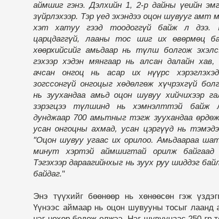
аймшиг гэнэ. Дэлхийн 1, 2-р дайны үеийн эм
зүйрлэхээр. Тэр үед эхэндээ оцон шувууг амт 
хэт хатуу гээд тоодоггүй байж л дээ. 
царцдаггүй, лааны тос шиг их өвөрмөц ба
хөөрхийсийг амьдаар нь түлш болгож эхэлс
гэхээр хэдэн мянгаар нь алсан далайн хав,
ачсан онгоц нь асар их нүүрс хэрэглэхэд
зогссонгүй онгоцыг хөдөлгөж хүчрэхгүй болг
нь зуухандаа амьд оцон шувуу хийчихээр га
зэрэгцээ түлшинд нь хэмнэлттэй байж 
дунджаар 700 амьтныг тэгж зуухандаа өрдөж
усан онгоцны ахмад, усан цэргүүд нь тэмэдэ
"Оцон шувуу угаас их орилоо. Амьдаараа ша
минут хэртэй аймшигтай орилж байгаад 
Тэгэхээр дараагийнхыг нь зуух руу шиддэг бай
байдаг.
"
Энэ түүхийг бөөнөөр нь хөнөөсөн гэж үздэг
Үүнээс аймаар нь оцон шувууны тосыг лаанд 
нэг нөхөр бодож олжээ. Нэг шувуунаас 250 гр т