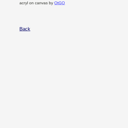
acryl on canvas by
OtGO
Back