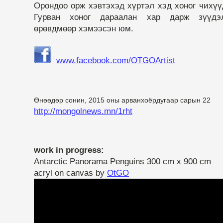
Орондоо орж хэвтэхэд хүртэл хэд хоног чихүү
Гурван хоног дараалан хар дарж зүүдэл
өрөвдмөөр хэмээсэн юм.
www.facebook.com/OTGOArtist
Өнөөдөр сонин, 2015 оны арванхоёрдугаар сарын 22
http://mongolnews.mn/1rht
work in progress:
Antarctic Panorama Penguins 300 cm x 900 cm
acryl on canvas by
OtGO