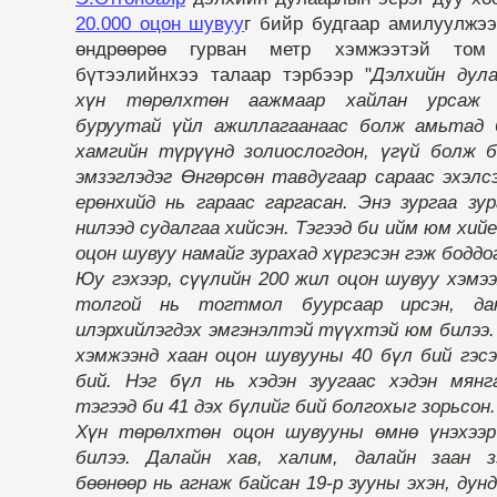
20.000 оцон шувуу
г бийр будгаар амилуулжээ
өндрөөрөө гурван метр хэмжээтэй то
бүтээлийнхээ талаар тэрбээр "
Дэлхийн дул
хүн төрөлхтөн аажмаар хайлан урсаж 
буруутай үйл ажиллагаанаас болж амьтад 
хамгийн түрүүнд золиослогдон, үгүй болж б
эмзэглэдэг Өнгөрсөн тавдугаар сараас эхэлс
ерөнхийд нь гараас гаргасан. Энэ зургаа зу
нилээд судалгаа хийсэн. Тэгээд би ийм юм хий
оцон шувуу намайг зурахад хүргэсэн гэж боддо
Юу гэхээр, сүүлийн 200 жил оцон шувуу хэм
толгой нь тогтмол буурсаар ирсэн, да
илэрхийлэгдэх эмгэнэлтэй түүхтэй юм билээ.
хэмжээнд хаан оцон шувууны 40 бүл бий гэс
бий. Нэг бүл нь хэдэн зуугаас хэдэн мянг
тэгээд би 41 дэх бүлийг бий болгохыг зорьсон.
Хүн төрөлхтөн оцон шувууны өмнө үнэхээ
билээ. Далайн хав, халим, далайн заан 
бөөнөөр нь агнаж байсан 19-р зууны эхэн, дун